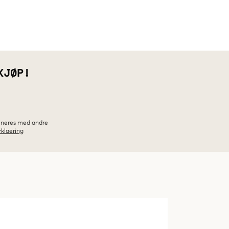
KJØP!
bineres med andre
klaering