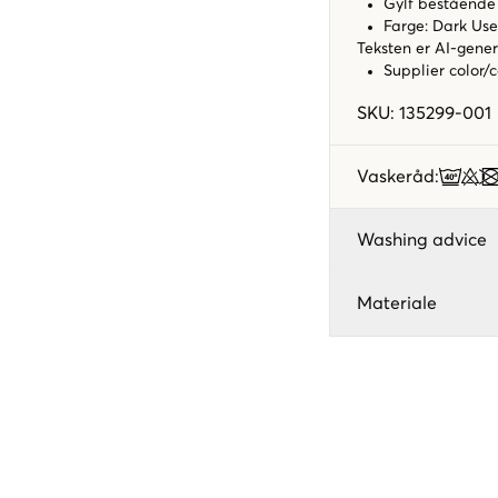
Gylf bestående
Farge: Dark Us
Teksten er AI-gener
Supplier color/
SKU
:
135299-001
Vaskeråd
:
Washing advice
Materiale