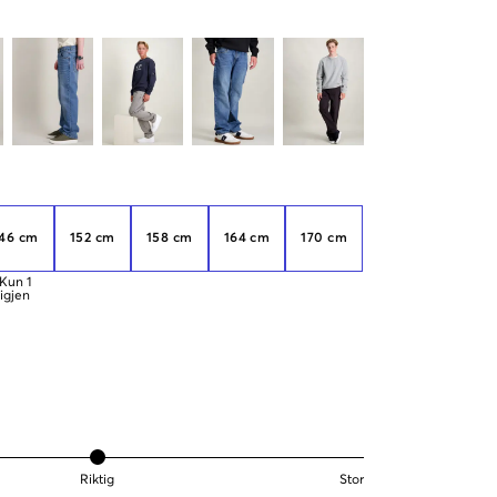
46 cm
152 cm
158 cm
164 cm
170 cm
Kun
1
igjen
Riktig
Stor