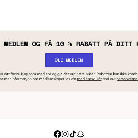
 MEDLEM OG FÅ 10 % RABATT PÅ DITT 
BLI MEDLEM
 på ditt første kjøp som medlem og gjelder ordinære priser. Rabatten kan ikke kom
 For mer informasjon om medlemskapet les vår
medlemsvilkår
and our
personverner