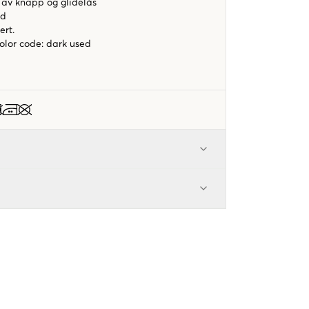
 av knapp og glidelås
ed
ert.
color code
:
dark used