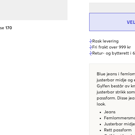
VE
lse
170
Rask levering
Fri frakt over 999 kr
Retur- og bytterett i
Blue jeans i femlo
justerbar midje og 
Gylfen består av kn
justerbar strikk som
passform. Disse jea
look.
Jeans
Femlommersmo
Justerbar midje
Rett passform