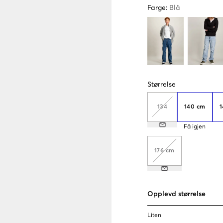
Farge
:
Blå
Størrelse
134
140 cm
1
Få igjen
176 cm
Opplevd størrelse
Liten