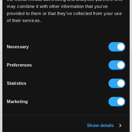
may combine it with other information that you’ve
VELG EN STØRRELSE
provided to them or that they’ve collected from your use
of their services.
Rask levering
Fri frakt over 999 kr
Consent
Retur- og bytterett i 60 dager
Necessary
Selection
Svart hettegenser fra Champion. Merkets logo er trykt og
Preferences
plassert på brystet. Hettegenseren har en kengurulomme og
ribbekanter nederst og ved ermelinningene.
Hettegenser
Statistics
Kengurulomme
Trykk
Hette
Marketing
Ribbekanter
Normal passform
Farge: Svart
Show details
SKU
:
130777-003