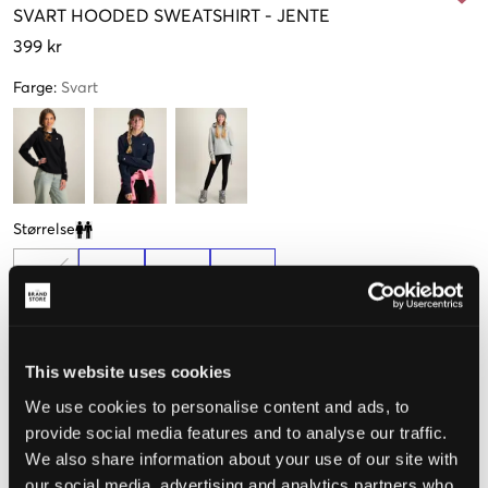
SVART
HOODED SWEATSHIRT
-
JENTE
399 kr
Farge
:
Svart
Størrelse
Clone modal
M
L
XL
XXL
138-143
150-155
162-167
174-179
Kun
1
igjen
This website uses cookies
Opplevd størrelse
We use cookies to personalise content and ads, to
provide social media features and to analyse our traffic.
Liten
Riktig
Stor
We also share information about your use of our site with
our social media, advertising and analytics partners who
STØRRELSESTABELL