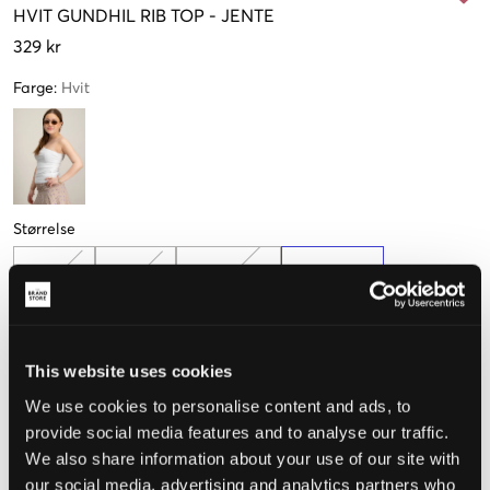
HVIT
GUNDHIL RIB TOP
-
JENTE
329 kr
Farge
:
Hvit
Størrelse
134-140
146-152
158-164 cm
170-176 cm
182-188 cm
This website uses cookies
Få igjen
We use cookies to personalise content and ads, to
provide social media features and to analyse our traffic.
We also share information about your use of our site with
Opplevd størrelse
our social media, advertising and analytics partners who