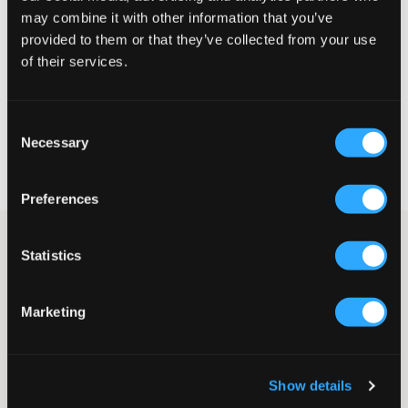
Liten
Riktig
Stor
may combine it with other information that you’ve
provided to them or that they’ve collected from your use
STØRRELSESTABELL
of their services.
VELG EN STØRRELSE
Consent
Necessary
Selection
Rask levering
Fri frakt over 999 kr
Retur- og bytterett i 60 dager
Preferences
Hvit ribbestrikket one shoulder-topp fra Grunt. Passformen er
Statistics
tettsittende. Denne toppen passer både til hverdags og til fest.
Topp
One shoulder
Marketing
Ribbestrikket
Tettsittende passform
Farge: White
Show details
SKU
:
112484-002