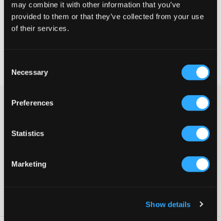
may combine it with other information that you’ve
provided to them or that they’ve collected from your use
VELG EN STØRRELSE
of their services.
Rask levering
Consent
Fri frakt over 999 kr
Necessary
Retur- og bytterett i 60 dager
Selection
Svart volangskjørt fra Instinct med en luftig og leken design som
Preferences
passer perfekt for både hverdag og festligere anledninger.
Skjørtet har elastisk midje og en normal passform.
Volangdetaljene gir plagget bevegelse.
Statistics
Skjørt
Volanger
Marketing
Elastisk midje
Normal passform
Supplier color/color code
:
Svart
SKU
:
142594-001
Show details