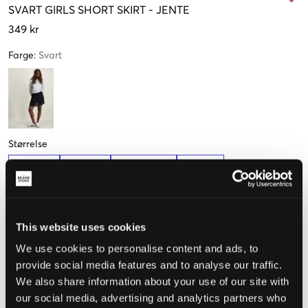
SVART
GIRLS SHORT SKIRT
-
JENTE
349 kr
Farge
:
Svart
Størrelse
134-140
146-152
158-164 cm
170 cm
Få igjen
Kun
2
Kun
1
igjen
igjen
This website uses cookies
Opplevd størrelse
We use cookies to personalise content and ads, to
provide social media features and to analyse our traffic.
Liten
Riktig
Stor
We also share information about your use of our site with
our social media, advertising and analytics partners who