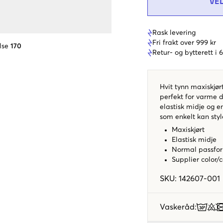
VE
Rask levering
Fri frakt over 999 kr
lse
170
Retur- og bytterett i
Hvit tynn maxiskjør
perfekt for varme 
elastisk midje og e
som enkelt kan styl
Maxiskjørt
Elastisk midje
Normal passfo
Supplier color/
SKU
:
142607-001
Vaskeråd
: