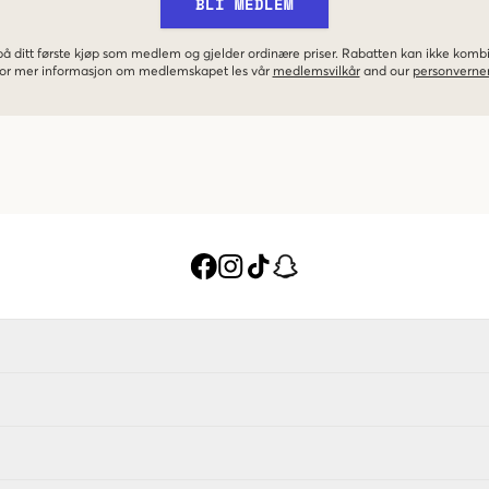
BLI MEDLEM
 på ditt første kjøp som medlem og gjelder ordinære priser. Rabatten kan ikke kom
 For mer informasjon om medlemskapet les vår
medlemsvilkår
and our
personverner