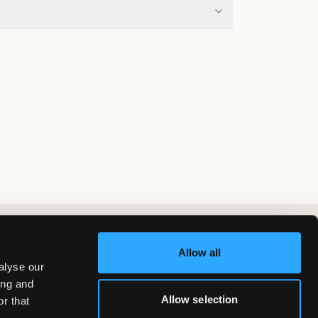
Allow all
alyse our
ing and
Allow selection
r that