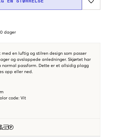
LG EN STØRRELSE
 60 dager
t med en luftig og stilren design som passer
dager og avslappede anledninger. Skjørtet har
n normal passform. Dette er et allsidig plagg
es opp eller ned.
rm
color code
:
Vit