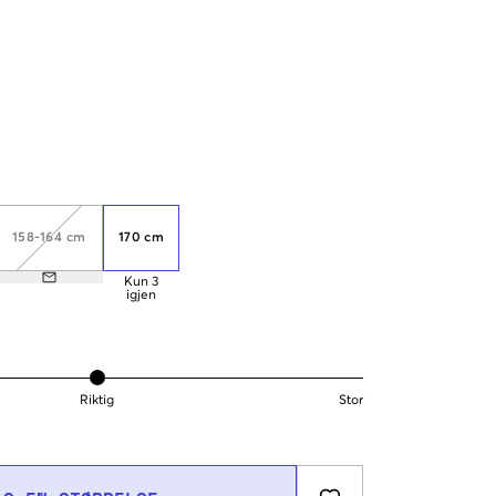
158-164 cm
170 cm
Kun
3
igjen
Riktig
Stor