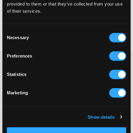
provided to them or that they’ve collected from your use
of their services.
VELG EN STØRRELSE
Consent
Rask levering
Necessary
Fri frakt over 999 kr
Selection
Retur- og bytterett i 60 dager
Preferences
Blomstrete kjole fra Instinct. Øverst er det volang, og i midjen er
det strikk.
Statistics
Kjole
Volang
Strikk
Marketing
Normal passform
Supplier color/color code
:
Svart
SKU
:
142611-001
Show details
Vaskeråd
: