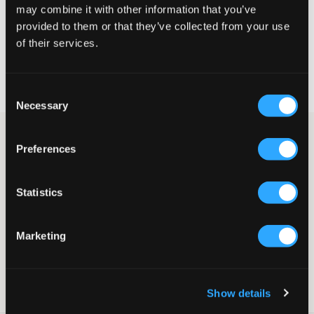
may combine it with other information that you’ve
VELG EN STØRRELSE
provided to them or that they’ve collected from your use
of their services.
Rask levering
Fri frakt over 999 kr
Consent
Retur- og bytterett i 60 dager
Necessary
Selection
Blomstrete kjole fra Garcia. Kjolen har V-hals og strikk under
Preferences
brystene. Ved ermesluttene er det mansjetter. Kjolen er fôret ved
bryst og rygg.
Kjole
Statistics
V-hals
Fôret
Strikk
Marketing
Mansjetter
Volang
Supplier color/color code
:
coral kiss
Show details
SKU
:
140670-001