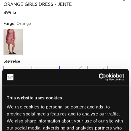
ORANGE
GIRLS DRESS
-
JENTE
499 kr
Farge
:
Orange
Størrelse
140-146 cm
152-158 cm
164-170 cm
176 cm
Få igjen
Få igjen
This website uses cookies
Opplevd størrelse
We use cookies to personalise content and ads, to
provide social media features and to analyse our traffic.
Liten
Riktig
Stor
We also share information about your use of our site with
STØRRELSESTABELL
our social media, advertising and analytics partners who