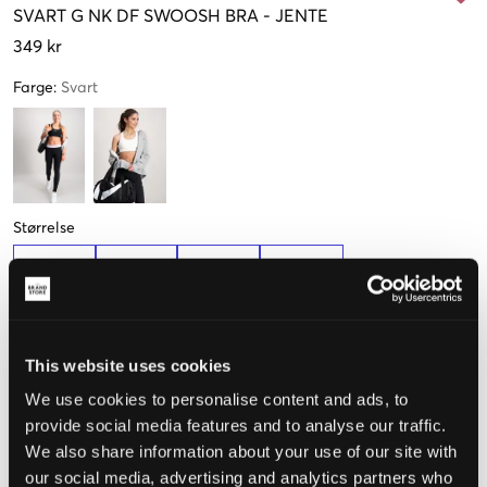
SVART
G NK DF SWOOSH BRA
-
JENTE
349 kr
Farge
:
Svart
Størrelse
S
M
L
XL
128-137cm
137-147cm
147-158cm
158-170cm
Opplevd størrelse
This website uses cookies
We use cookies to personalise content and ads, to
Liten
Riktig
Stor
provide social media features and to analyse our traffic.
We also share information about your use of our site with
STØRRELSESTABELL
our social media, advertising and analytics partners who