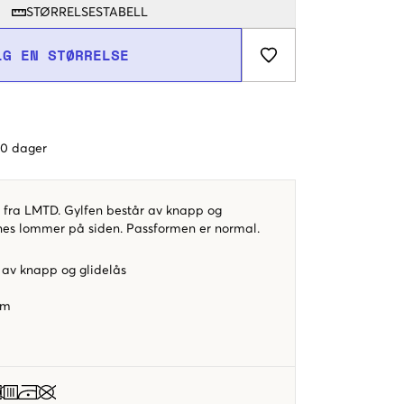
STØRRELSESTABELL
LG EN STØRRELSE
 60 dager
g fra LMTD. Gylfen består av knapp og
innes lommer på siden. Passformen er normal.
 av knapp og glidelås
rm