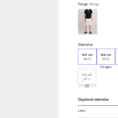
Farge
:
Beige
Størrelse
140 cm
146 cm
(10 Y)
(11 Y)
Få igjen
176 cm
(16 Y)
Opplevd størrelse
Liten