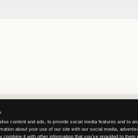
Market switcher
s
ise content and ads, to provide social media features and to an
rmation about your use of our site with our social media, advertis
 combine it with other information that you’ve provided to them o