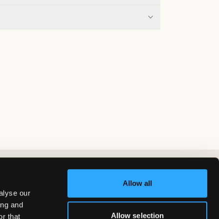
Allow all
alyse our
ing and
Allow selection
r that