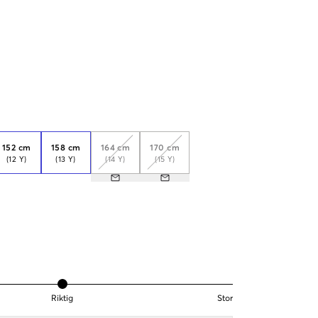
152 cm
158 cm
164 cm
170 cm
(12 Y)
(13 Y)
(14 Y)
(15 Y)
Riktig
Stor