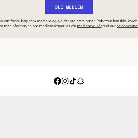
BLI MEDLEM
 på ditt første kjøp som medlem og gjelder ordinære priser. Rabatten kan ikke kom
 For mer informasjon om medlemskapet les vår
medlemsvilkår
and our
personverner