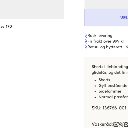
VE
lse
170
Rask levering
Fri frakt over 999 kr
Retur- og bytterett i
Shorts i linblandin
glidelås, og det f
Shorts
Gylf bestående
Sidelommer
Normal passfo
SKU
:
136766-001
Vaskeråd
: