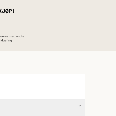
KJØP!
bineres med andre
klaering