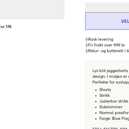
VE
lse
176
Rask levering
Fri frakt over 999 kr
Retur- og bytterett i
Lys blå joggeshort
design. I midjen er 
Perfekte for avslap
Shorts
Strikk
Justerbar strik
Sidelommer
Normal passfo
Farge: Blue Flo