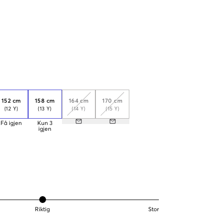
152 cm
158 cm
164 cm
170 cm
(12 Y)
(13 Y)
(14 Y)
(15 Y)
Få igjen
Kun
3
igjen
Riktig
Stor