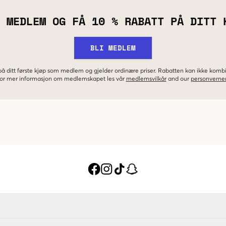
 MEDLEM OG FÅ 10 % RABATT PÅ DITT 
BLI MEDLEM
 på ditt første kjøp som medlem og gjelder ordinære priser. Rabatten kan ikke kom
 For mer informasjon om medlemskapet les vår
medlemsvilkår
and our
personverner