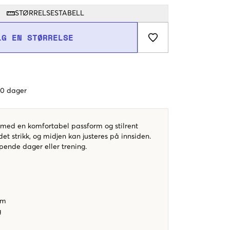
STØRRELSESTABELL
LG EN STØRRELSE
 60 dager
s med en komfortabel passform og stilrent
det strikk, og midjen kan justeres på innsiden.
pende dager eller trening.
k
rm
g