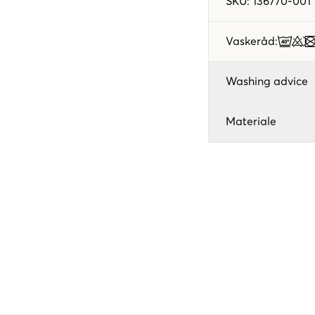
SKU
:
136770-001
Vaskeråd
:
Washing advice
Materiale