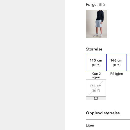
Farge
:
Blå
Størrelse
140 cm
146 cm
(10 Y)
(11 Y)
Kun
2
Få igjen
igjen
176 cm
(16 Y)
Opplevd størrelse
Liten