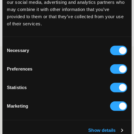
our social media, advertising and analytics partners who
VELG EN STØRRELSE
may combine it with other information that you’ve
provided to them or that they’ve collected from your use
of their services.
Rask levering
Fri frakt over 999 kr
Retur- og bytterett i 60 dager
Consent
Necessary
Selection
Svart half-zip fra RYVLS. Genserens glidelås er sølvfarget, og
ribbestrikkede mansjetter finnes nederst og ved
Preferences
ermeavslutningene. Passformen er normal. Med en halvlengde
glidelås ved kragen kan du enkelt justere ventilasjonen og stilen
etter behov. Genseren har en komfortabel passform og fungerer
utmerket både som lag under jakken eller alene for en
Statistics
avslappet look.
Genser
Marketing
Half-zip
Normal passform
Ribbestrikkede mansjetter
Farge: Svart
Show details