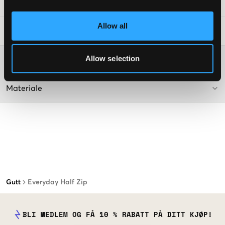
SKU
:
135368-001
Allow all
Vaskeråd
:
Allow selection
Washing advice
Materiale
Gutt
Everyday Half Zip
BLI MEDLEM OG FÅ 10 % RABATT PÅ DITT KJØP!