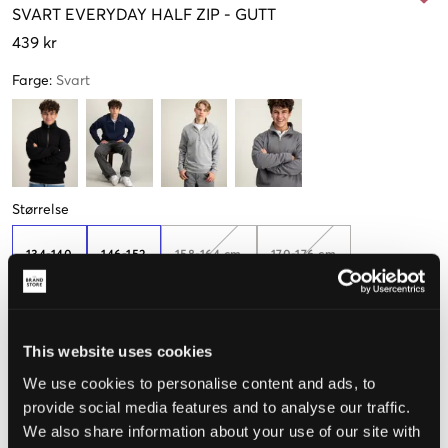
SVART
EVERYDAY HALF ZIP
-
GUTT
439 kr
Farge
:
Svart
Størrelse
134-140
146-152
158-164 cm
170-176 cm
Opplevd størrelse
This website uses cookies
We use cookies to personalise content and ads, to
Liten
Riktig
Stor
provide social media features and to analyse our traffic.
STØRRELSESTABELL
We also share information about your use of our site with