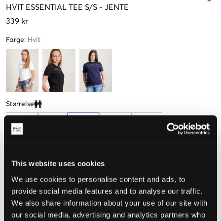
HVIT
ESSENTIAL TEE S/S
-
JENTE
339 kr
Farge
:
Hvit
Størrelse
Clone modal
8 year
10 år
12 år
14 år
16 år
(128 cm)
140 cm
(152 cm)
(164 cm)
(176 cm)
Kun
3
igjen
This website uses cookies
We use cookies to personalise content and ads, to
Opplevd størrelse
provide social media features and to analyse our traffic.
Liten
Riktig
Stor
We also share information about your use of our site with
our social media, advertising and analytics partners who
STØRRELSESTABELL