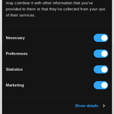
may combine it with other information that you’ve
provided to them or that they’ve collected from your use
VELG EN STØRRELSE
of their services.
Rask levering
Consent
Fri frakt over 999 kr
Necessary
Retur- og bytterett i 60 dager
Selection
Preferences
En klassisk hvit T-skjorte fra Tommy Hilfiger. Merkets logo er
trykket og plassert på brystet. Rund hals og normal passform.
Fin til jeans og/eller jensshorts.
Statistics
T-skjorte
Trykk
Rund hals
Marketing
Normal passform
Farge: White
Supplier color/color code
:
White
SKU
:
115200-001
Show details