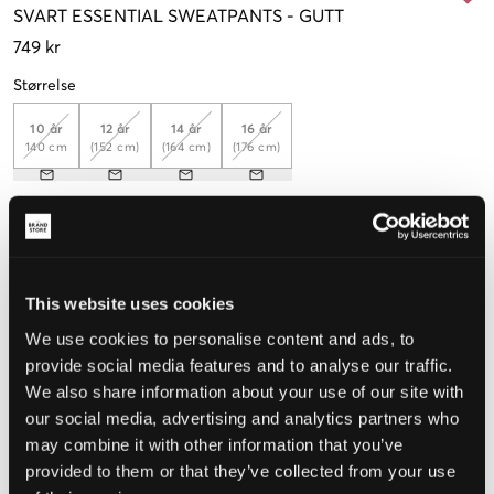
SVART
ESSENTIAL SWEATPANTS
-
GUTT
749 kr
Størrelse
10 år
12 år
14 år
16 år
140 cm
(152 cm)
(164 cm)
(176 cm)
Opplevd størrelse
Liten
Riktig
Stor
This website uses cookies
STØRRELSESTABELL
We use cookies to personalise content and ads, to
provide social media features and to analyse our traffic.
VELG EN STØRRELSE
We also share information about your use of our site with
our social media, advertising and analytics partners who
may combine it with other information that you’ve
Rask levering
Fri frakt over 999 kr
provided to them or that they’ve collected from your use
Retur- og bytterett i 60 dager