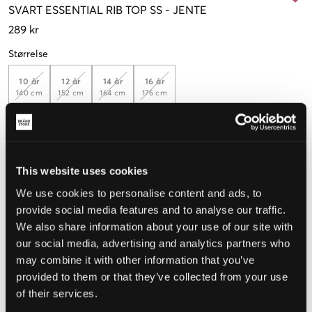
SVART
ESSENTIAL RIB TOP SS
-
JENTE
289 kr
Størrelse
10 år
12 år
14 år
16 år
140 cm
152 cm
164 cm
176 cm
Opplevd størrelse
This website uses cookies
Liten
Riktig
Stor
We use cookies to personalise content and ads, to
STØRRELSESTABELL
provide social media features and to analyse our traffic.
We also share information about your use of our site with
VELG EN STØRRELSE
our social media, advertising and analytics partners who
may combine it with other information that you’ve
provided to them or that they’ve collected from your use
Rask levering
of their services.
Fri frakt over 999 kr
Retur- og bytterett i 60 dager