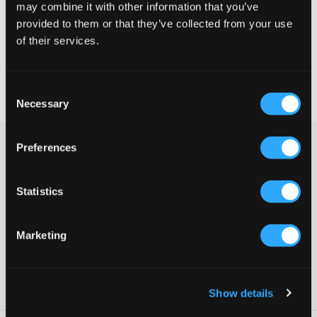
may combine it with other information that you’ve
provided to them or that they’ve collected from your use
VELG EN STØRRELSE
of their services.
Rask levering
Consent
Fri frakt over 999 kr
Necessary
Retur- og bytterett i 60 dager
Selection
Myke sweatshorts fra Puma. Merkeets logo er trykt på benet.
Preferences
Shortsen har sidelommer, samt strikk og snøring i livet. Style
gjerne med en hettegenser eller T-skjorte fra samme merke.
Statistics
Shorts
Strikk
Snøring i livet
Marketing
Trykk
Sidelommer
Farge: Medium Gray Heather
SKU
:
120975-002
Show details