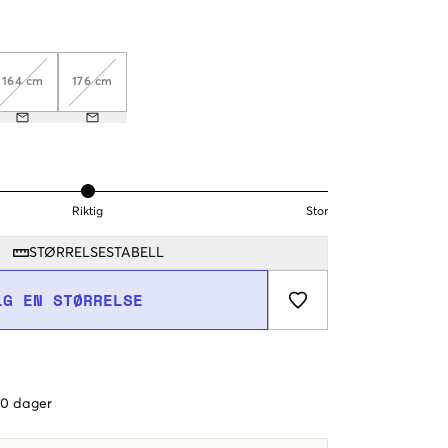
164 cm
176 cm
Riktig
Stor
STØRRELSESTABELL
LG EN STØRRELSE
 60 dager