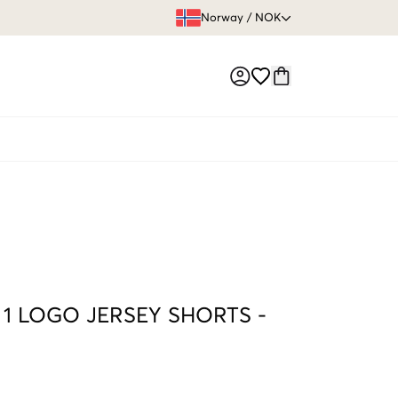
FRI FRAKT 
Norway
/
NOK
Market switch
 1 LOGO JERSEY SHORTS
-