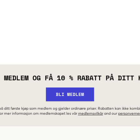
 MEDLEM OG FÅ 10 % RABATT PÅ DITT 
BLI MEDLEM
 på ditt første kjøp som medlem og gjelder ordinære priser. Rabatten kan ikke kom
 For mer informasjon om medlemskapet les vår
medlemsvilkår
and our
personverner