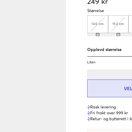
249 kr
Størrelse
140 cm
152 cm
Opplevd størrelse
Liten
VE
Rask levering
Fri frakt over 999 kr
Retur- og bytterett i