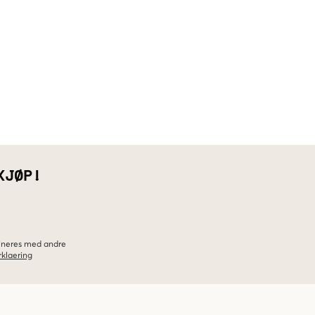
KJØP!
bineres med andre
klaering