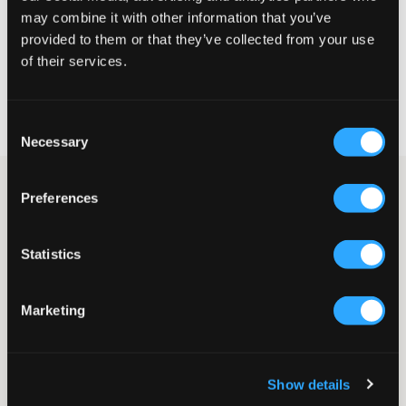
may combine it with other information that you’ve
VELG EN STØRRELSE
provided to them or that they’ve collected from your use
of their services.
Rask levering
Fri frakt over 999 kr
Consent
Retur- og bytterett i 60 dager
Necessary
Selection
Mørkeblå hettegenser fra Puma med en normal og komfortabel
Preferences
passform. Merkets logo er trykket og plassert på brystet, og
under logoen er det en kengurulomme. Det er mansjetter
nederst og ved ermesluttene.
Statistics
Hettegenser
Hette
Kengurulomme
Marketing
Mansjetter
Trykk
Supplier color/color code
:
New Navy
Show details
SKU
:
137124-003