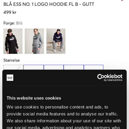
BLÅ
ESS NO. 1 LOGO HOODIE FL B
-
GUTT
499 kr
Farge
:
Blå
Størrelse
128 cm
140 cm
152 cm
164 cm
176 cm
Kun
1
Kun
3
Få igjen
Få igjen
igjen
igjen
This website uses cookies
Opplevd størrelse
We use cookies to personalise content and ads, to
provide social media features and to analyse our traffic.
Liten
Riktig
Stor
We also share information about your use of our site with
our social media, advertising and analytics partners who
STØRRELSESTABELL