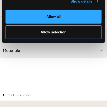
Teksten er AI-generert.
Show details
SKU
:
133621-001
Allow all
Vaskeråd
:
Allow selection
Washing advice
Materiale
Gutt
Dude Pant