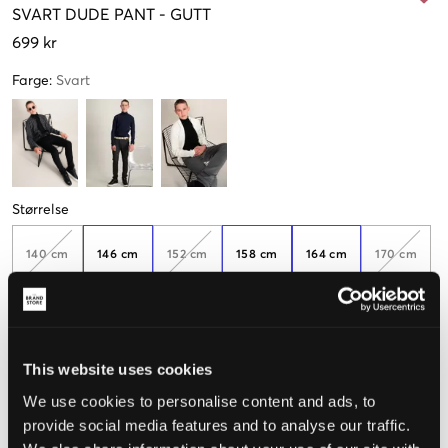
SVART
DUDE PANT
-
GUTT
699 kr
Farge
:
Svart
Størrelse
140 cm
146 cm
152 cm
158 cm
164 cm
170 cm
Få igjen
176 cm
182 cm
188 cm
This website uses cookies
We use cookies to personalise content and ads, to
Opplevd størrelse
provide social media features and to analyse our traffic.