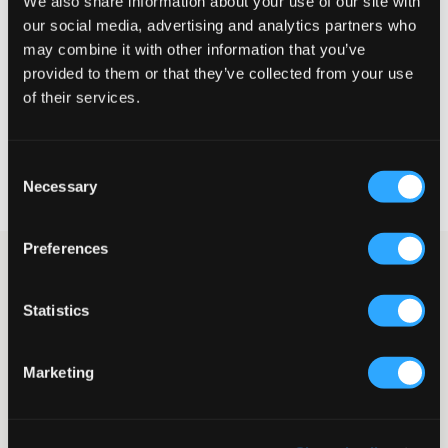
We also share information about your use of our site with
Liten
Riktig
Stor
our social media, advertising and analytics partners who
may combine it with other information that you’ve
STØRRELSESTABELL
provided to them or that they’ve collected from your use
of their services.
VELG EN STØRRELSE
Consent
Rask levering
Necessary
Fri frakt over 999 kr
Selection
Retur- og bytterett i 60 dager
Preferences
Svarte, myke penbukser fra Grunt. Superkomfortable bukser
med justerbar midje for perfekt passform. De har lommer i
sidene og to jukselommer bak for en stilren og enkel look.
Statistics
Perfekte til både avslappede og litt mer pyntede anledninger.
Penbukser
Marketing
Justerbar midje
Lommer i sidene
To jukselommer bak
Farge: Black