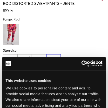
RØD
DISTORTED SWEATPANTS
-
JENTE
899 kr
Farge
:
Rød
Størrelse
10 år
12 år
14 år
16 år
140 cm
152 cm
164 cm
170 cm
Få igjen
This website uses cookies
Opplevd størrelse
We use cookies to personalise content and ads, to
provide social media features and to analyse our traffic.
Liten
Riktig
Stor
We also share information about your use of our site with
STØRRELSESTABELL
our social media, advertising and analytics partners who