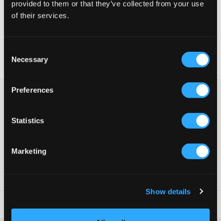
provided to them or that they’ve collected from your use
VELG EN STØRRELSE
of their services.
Rask levering
Consent
Fri frakt over 999 kr
Necessary
Selection
Retur- og bytterett i 60 dager
Preferences
Blank hvit T-skjorte fra LMTD. Perfekt å bære som den er eller å
bruke som basisplagg under en hettegenser eller jakke. Enkel
design som fungerer både til hverdags og til finere anledninger.
Statistics
T-skjorte
Rund hals
Tett passform
Marketing
Farge: Lys Hvit
SKU
:
136465-001
Show details
Vaskeråd
: