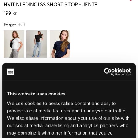
HVIT
NLFDINCI SS SHORT S TOP
-
JENTE
199 kr
Farge
:
Hvit
Størrelse
134-140
146-152
158-164 cm
170-176 cm
Få igjen
This website uses cookies
We use cookies to personalise content and ads, to
Opplevd størrelse
provide social media features and to analyse our traffic.
We also share information about your use of our site with
Liten
Riktig
Stor
our social media, advertising and analytics partners who
may combine it with other information that you’ve
STØRRELSESTABELL