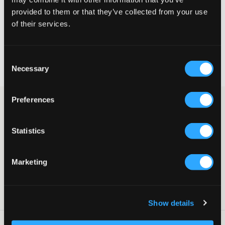
provided to them or that they’ve collected from your use
VELG EN STØRRELSE
of their services.
Rask levering
Consent
Fri frakt over 999 kr
Necessary
Selection
Retur- og bytterett i 60 dager
Preferences
Svart topp fra LMTD. Toppen har rund hals og en tettsittende
passform. Toppen er blank og svært stretchy, noe som gjør at
den passer både til hverdags og til finere anledninger.
Statistics
Topp
Rund hals
Tettsittende passform
Marketing
Stretch
Farge: Svart
SKU
:
136464-002
Show details
Vaskeråd
: