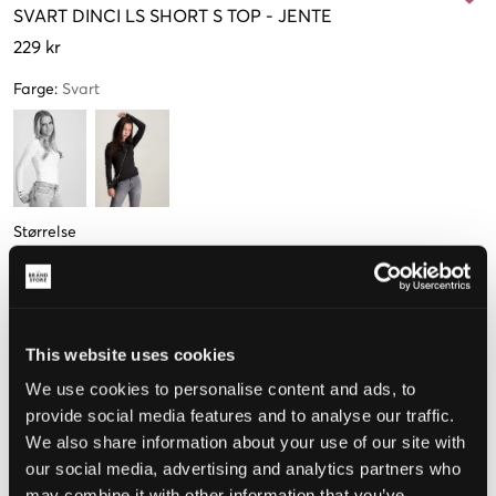
SVART
DINCI LS SHORT S TOP
-
JENTE
229 kr
Farge
:
Svart
Størrelse
134-140
146-152
158-164 cm
170-176 cm
Kun
3
igjen
This website uses cookies
We use cookies to personalise content and ads, to
Opplevd størrelse
provide social media features and to analyse our traffic.
We also share information about your use of our site with
Liten
Riktig
Stor
our social media, advertising and analytics partners who
STØRRELSESTABELL
may combine it with other information that you’ve