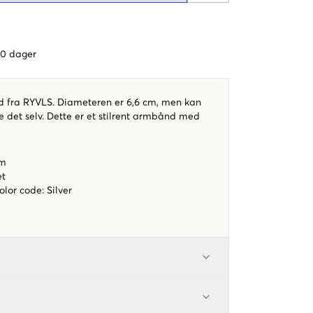
 60 dager
 fra RYVLS. Diameteren er 6,6 cm, men kan
e det selv. Dette er et stilrent armbånd med
cm
et
color code
:
Silver