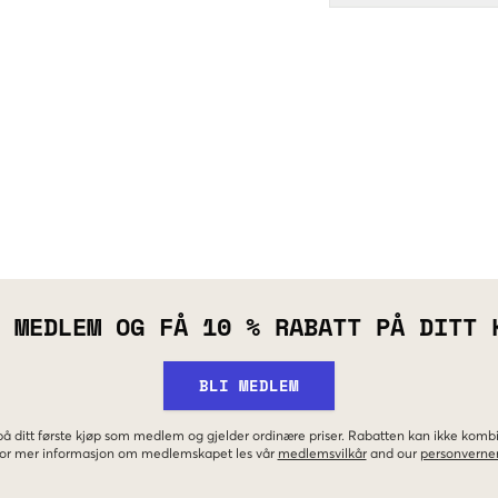
 MEDLEM OG FÅ 10 % RABATT PÅ DITT 
BLI MEDLEM
 på ditt første kjøp som medlem og gjelder ordinære priser. Rabatten kan ikke kom
 For mer informasjon om medlemskapet les vår
medlemsvilkår
and our
personverner