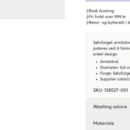
Rask levering
Fri frakt over 999 kr
Retur- og bytterett i
Sølvfarget armbånd
justeres ved å form
enkel design.
Armbånd
Diameter: 6,6 
Farge: Sølvfarg
Supplier color/
SKU
:
138527-001
Washing advice
Materiale