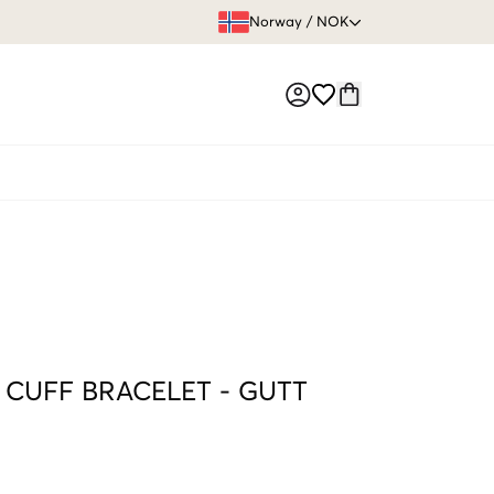
FRI FRAKT 
Norway
/
NOK
Market switch
CUFF BRACELET
-
GUTT