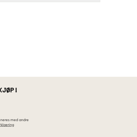
KJØP!
bineres med andre
klaering