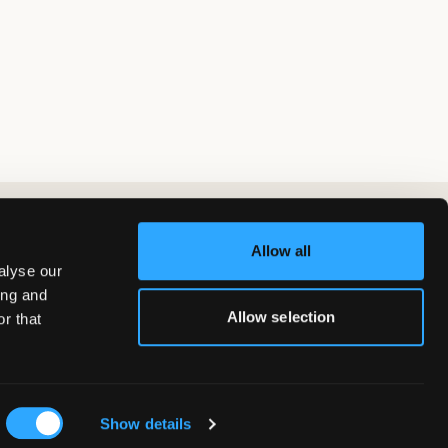
Allow all
alyse our
ing and
Allow selection
r that
Show details