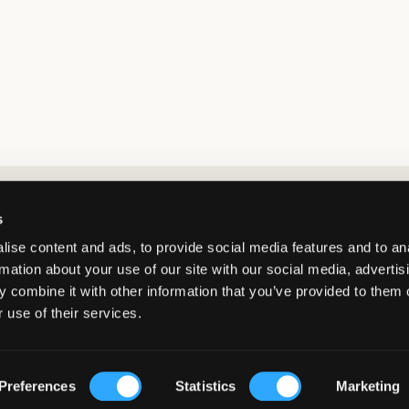
Market switcher
s
ise content and ads, to provide social media features and to an
rmation about your use of our site with our social media, advertis
 combine it with other information that you’ve provided to them o
 use of their services.
Norway
/
NOK
© Copyright 2026 Kids Brand Store AB
Preferences
Statistics
Marketing