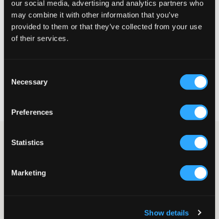
our social media, advertising and analytics partners who
may combine it with other information that you’ve
Liten
Riktig
Stor
provided to them or that they’ve collected from your use
STØRRELSESTABELL
of their services.
VELG EN STØRRELSE
Consent
Necessary
Selection
Rask levering
Fri frakt over 999 kr
Retur- og bytterett i 60 dager
Preferences
Adidas Courtblock J er en unisex-sneaker som kombinerer
Statistics
klassisk basketballstil med moderne komfort, perfekt for daglig
bruk. Den har en overdel i slitesterkt syntetisk skinn og en
fleksibel gummisåle som gir godt grep.
Marketing
Sneaker
Overdel: Syntetisk skinn
Innersåle og fôr: Tekstil
Yttersåle: Gummi
Show details
Klassisk snøring