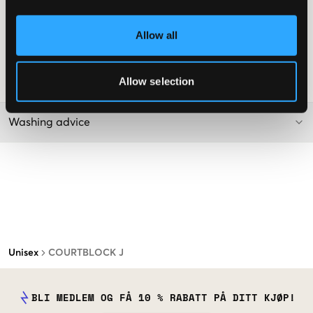
Robust konstruksjon for langvarig bruk
Fleksibel yttersåle
Allow all
Diskret Adidas-branding for en tidløs look
Supplier color/color code
:
FTWWHT/CBLACK/OWHITE
Allow selection
SKU
:
137841-001
Washing advice
Unisex
COURTBLOCK J
BLI MEDLEM OG FÅ 10 % RABATT PÅ DITT KJØP!