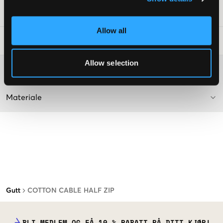
SKU
:
136040-004
Allow all
Vaskeråd
:
Allow selection
Washing advice
Materiale
Gutt
COTTON CABLE HALF ZIP
BLI MEDLEM OG FÅ 10 % RABATT PÅ DITT KJØP!