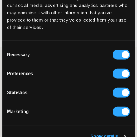
our social media, advertising and analytics partners who
VELG EN STØRRELSE
may combine it with other information that you’ve
provided to them or that they’ve collected from your use
of their services.
Rask levering
Fri frakt over 999 kr
Retur- og bytterett i 60 dager
Consent
Necessary
Selection
Mørkeblå kabelstrikket half-zip fra Gant. Glidelåsen er
sølvfarget. På brystet er merkets velkjente logo brodert.
Ribbestrikkede mansjetter finnes nederst og ved
Preferences
ermelinningene. Dette er et plagg som både fungerer til
hverdags og til festligere anledninger.
Genser
Statistics
Kabelstrikket
Half-zip
Normal passform
Marketing
Broderi
Ribbestrikkede mansjetter
Farge: 433 Evening Blue
Supplier color/color code
:
BLUE
Show details