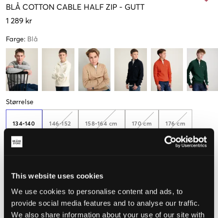
BLÅ
COTTON CABLE HALF ZIP
-
GUTT
1 289 kr
Farge
:
Blå
Størrelse
134-140
146-152
158-164 cm
170 cm
176 cm
Opplevd størrelse
This website uses cookies
Liten
Riktig
Stor
We use cookies to personalise content and ads, to
provide social media features and to analyse our traffic.
STØRRELSESTABELL
We also share information about your use of our site with