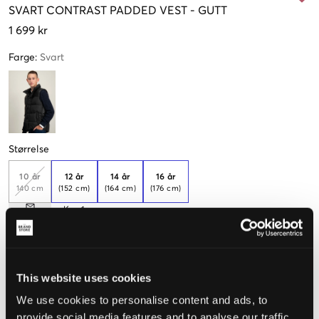
SVART
CONTRAST PADDED VEST
-
GUTT
1 699 kr
Farge
:
Svart
Størrelse
10 år
12 år
14 år
16 år
140 cm
(152 cm)
(164 cm)
(176 cm)
Kun
1
igjen
Opplevd størrelse
This website uses cookies
Liten
Riktig
Stor
We use cookies to personalise content and ads, to
STØRRELSESTABELL
provide social media features and to analyse our traffic.