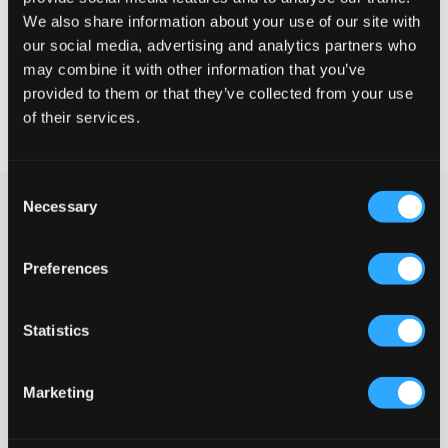
We also share information about your use of our site with
VELG EN STØRRELSE
our social media, advertising and analytics partners who
may combine it with other information that you’ve
provided to them or that they’ve collected from your use
Rask levering
of their services.
Fri frakt over 999 kr
Retur- og bytterett i 60 dager
Consent
Necessary
Svart vattert vest fra Tommy Hilfiger. Vatteringen består av
Selection
100% polyester og vesten har en høy krage som beskytter mot
vind. Vesten har glidelås og knapper som går ton-i-ton.
Merkelogoen sitter på en gummipatch og er plassert på brystet.
Preferences
En vest er et praktisk plagg for å holde kjernen varm uten å
begrense bevegelsesfriheten.
Statistics
Vest
Glidelås
Knapper
Marketing
Gummipatch
Lommer med knapp
Vannavvisende