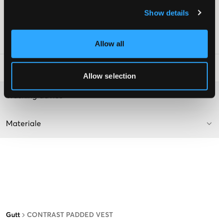
Normal passform
Farge: Svart
Show details
Denne teksten er AI-generert.
SKU
:
132212-001
Allow all
Vaskeråd
:
Allow selection
Washing advice
Materiale
Gutt
CONTRAST PADDED VEST