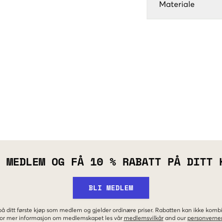
Materiale
 MEDLEM OG FÅ 10 % RABATT PÅ DITT 
BLI MEDLEM
 på ditt første kjøp som medlem og gjelder ordinære priser. Rabatten kan ikke kom
 For mer informasjon om medlemskapet les vår
medlemsvilkår
and our
personverner