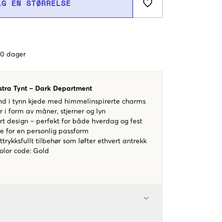
LG EN STØRRELSE
 60 dager
ra Tynt – Dark Department
d i tynn kjede med himmelinspirerte charms
r i form av måner, stjerner og lyn
ert design – perfekt for både hverdag og fest
e for en personlig passform
ttrykksfullt tilbehør som løfter ethvert antrekk
color code
:
Gold