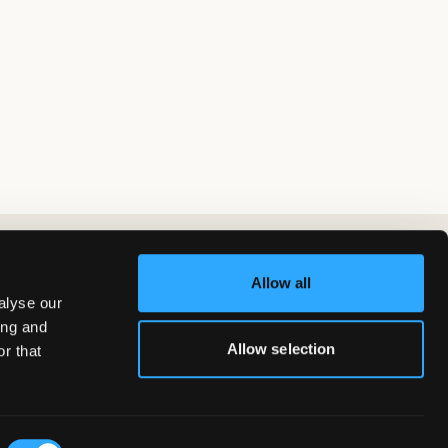
Allow all
alyse our
ing and
Allow selection
r that