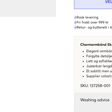
VE
Rask levering
Fri frakt over 999 kr
Retur- og bytterett i
Charmarmbånd Ekst
Elegant armbån
Forgylte detalje
Lett og sofistik
Justerbar lengd
Et subtilt men u
Supplier color/
SKU
:
137258-001
Washing advice