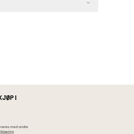
KJØP!
bineres med andre
klaering