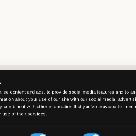
Market switcher
s
ise content and ads, to provide social media features and to an
rmation about your use of our site with our social media, advertis
 combine it with other information that you’ve provided to them o
 use of their services.
Norway
/
NOK