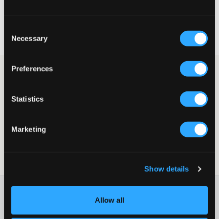
Rask levering
Consent
Fri frakt over 999 kr
Necessary
Selection
Retur- og bytterett i 60 dager
Preferences
Sølvfarget kjedehalsbånd fra RYVLS. Kjedet er 50 cm. Dette
halsbåndet har en klassisk design som passer til det aller
meste.
Statistics
Halsbånd
Kjede
Lengde: 50 cm
Marketing
Farge: Sølvfarget
Supplier color/color code
:
Silver
SKU
:
138528-001
Show details
Washing advice
Allow all
Materiale