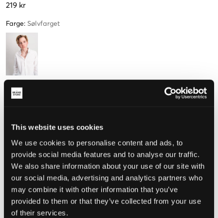
219 kr
Farge
:
Sølvfarget
Størrelse
One Size
This website uses cookies
We use cookies to personalise content and ads, to
Opplevd størrelse
provide social media features and to analyse our traffic.
We also share information about your use of our site with
Liten
Riktig
Stor
our social media, advertising and analytics partners who
STØRRELSESTABELL
may combine it with other information that you’ve
provided to them or that they’ve collected from your use
VELG EN STØRRELSE
of their services.