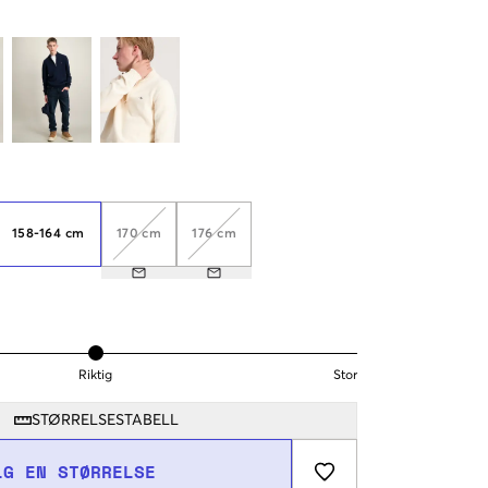
158-164 cm
170 cm
176 cm
Riktig
Stor
STØRRELSESTABELL
LG EN STØRRELSE