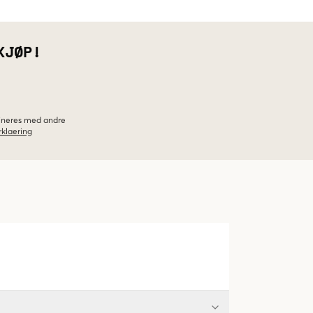
KJØP!
bineres med andre
klaering