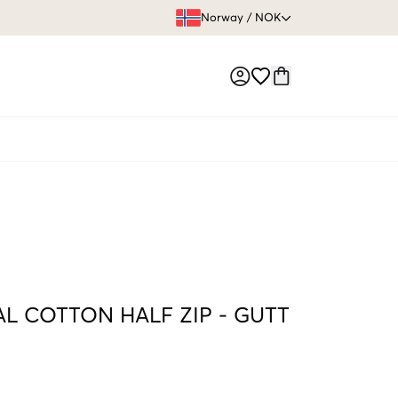
FRI FRAKT 
Norway
/
NOK
Market switch
L COTTON HALF ZIP
-
GUTT