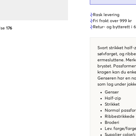
Rask levering
Fri frakt over 999 kr
Retur- og bytterett i
lse
176
Svart strikket half-
sølvfarget, og ribb
ermesluttene. Merke
brystet. Passforme
kragen kan du enkel
Genseren har en n
som lag under jakken
Genser
Half-zip
Strikket
Normal passf
Ribbestrikkede
Broderi
Lev. farge/farg
Supplier color/