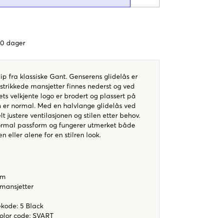
 60 dager
zip fra klassiske Gant. Genserens glidelås er
estrikkede mansjetter finnes nederst og ved
ts velkjente logo er brodert og plassert på
n er normal. Med en halvlange glidelås ved
t justere ventilasjonen og stilen etter behov.
ormal passform og fungerer utmerket både
 eller alene for en stilren look.
orm
 mansjetter
ekode: 5 Black
color code
:
SVART