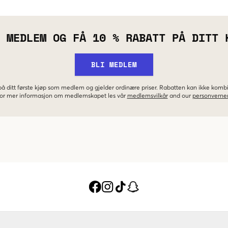
 MEDLEM OG FÅ 10 % RABATT PÅ DITT 
BLI MEDLEM
 på ditt første kjøp som medlem og gjelder ordinære priser. Rabatten kan ikke kom
 For mer informasjon om medlemskapet les vår
medlemsvilkår
and our
personverner