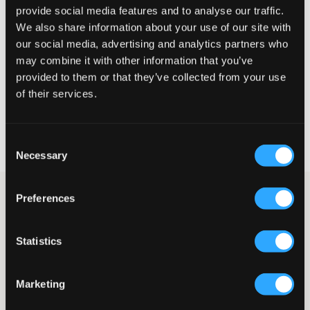
provide social media features and to analyse our traffic.
Liten
Riktig
Stor
We also share information about your use of our site with
our social media, advertising and analytics partners who
STØRRELSESTABELL
may combine it with other information that you’ve
provided to them or that they’ve collected from your use
VELG EN STØRRELSE
of their services.
Rask levering
Fri frakt over 999 kr
Consent
Retur- og bytterett i 60 dager
Necessary
Selection
Shorts fra LMTD. Midjen er normalhøy og har strikk og snøring.
Preferences
På innsiden av midjen er det en justerbar strikk for at shortsen
skal sitte så godt og komfortabelt som mulig. Lommer med klaff
og snor finnes lenger ned på benet, og det er også lommer i
Statistics
siden. Passformen er normal.
Shorts
Modell: Cargo
Marketing
Strikk
Snøring