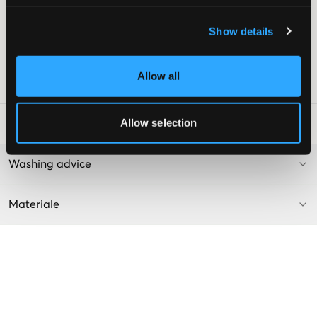
Normalhøy midje
Justerbar midje
Show details
Normal passform
Supplier color/color code
:
limestone
Allow all
SKU
:
140676-001
Allow selection
Vaskeråd
:
Washing advice
Materiale