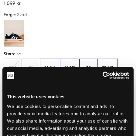
1 099 kr
Farge
:
Svart
Størrelse
35,5
36
36 2/3
37 1/3
38
38 2/3
Mål foten for å velge riktig størrelse
This website uses cookies
Opplevd størrelse
We use cookies to personalise content and ads, to
provide social media features and to analyse our traffic.
Liten
Riktig
Stor
We also share information about your use of our site with
STØRRELSESTABELL
our social media, advertising and analytics partners who
may combine it with other information that you’ve