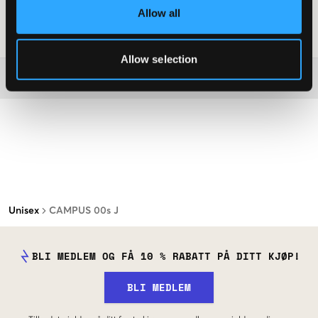
Supplier color/color code
:
CBLACK/FTWWHT/FTWWHT
Allow all
SKU
:
131250-001
Allow selection
Washing advice
Unisex
CAMPUS 00s J
BLI MEDLEM OG FÅ 10 % RABATT PÅ DITT KJØP!
BLI MEDLEM