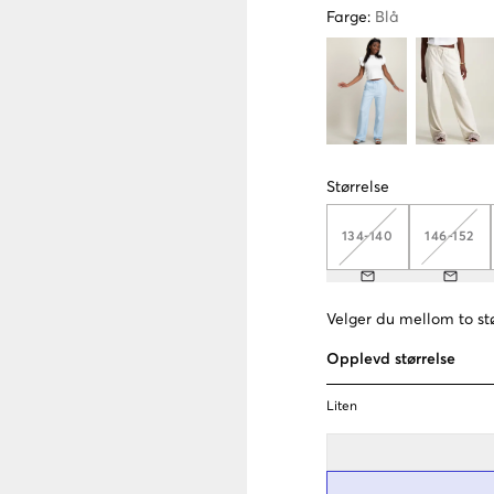
Farge
:
Blå
Størrelse
134-140
146-152
Velger du mellom to stø
Opplevd størrelse
Liten