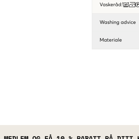
Vaskeråd
:
Washing advice
Materiale
 MEDLEM OG FÅ 10 % RABATT PÅ DITT 