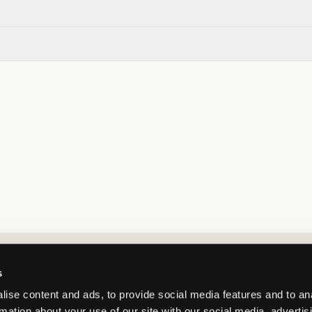
Market switcher
s
ise content and ads, to provide social media features and to an
rmation about your use of our site with our social media, advertis