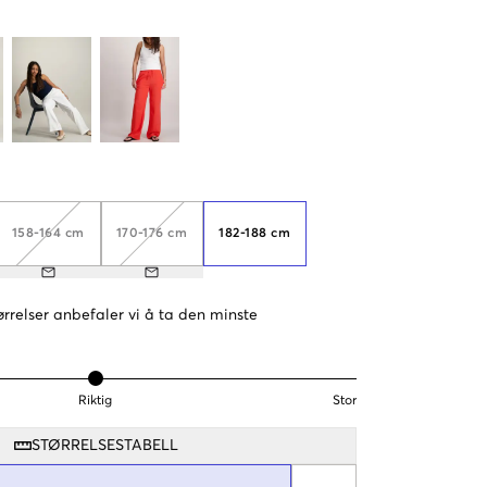
158-164 cm
170-176 cm
182-188 cm
rrelser anbefaler vi å ta den minste
Riktig
Stor
STØRRELSESTABELL