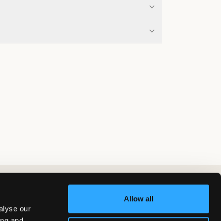
Allow all
alyse our
ing and