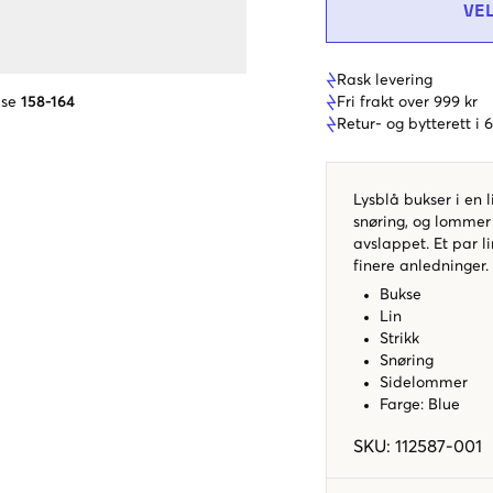
VE
Rask levering
Fri frakt over 999 kr
lse
158-164
Retur- og bytterett i
Lysblå bukser i en l
snøring, og lommer 
avslappet. Et par l
finere anledninger.
Bukse
Lin
Strikk
Snøring
Sidelommer
Farge: Blue
SKU
:
112587-001