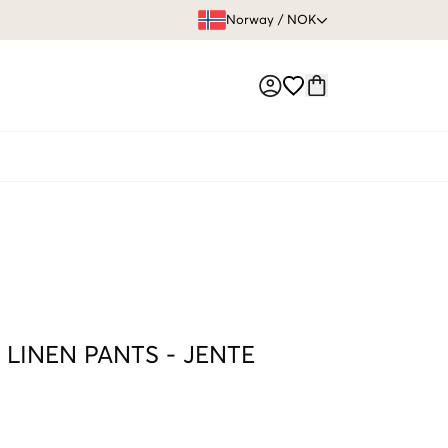
FRI FRAKT 
Norway
/
NOK
Market switch
 LINEN PANTS
-
JENTE