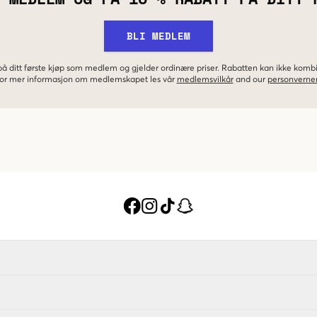
BLI MEDLEM
 på ditt første kjøp som medlem og gjelder ordinære priser. Rabatten kan ikke kom
 For mer informasjon om medlemskapet les vår
medlemsvilkår
and our
personverner