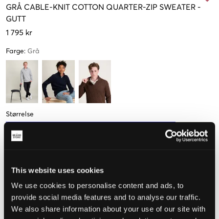
GRÅ
CABLE-KNIT COTTON QUARTER-ZIP SWEATER
-
GUTT
1 795 kr
Farge
:
Grå
Størrelse
S
M
L
XL
(136-138 cm)
(140-149 cm)
(150-161 cm)
(163-174 cm)
This website uses cookies
Opplevd størrelse
We use cookies to personalise content and ads, to
Liten
Riktig
Stor
provide social media features and to analyse our traffic.
We also share information about your use of our site with
STØRRELSESTABELL