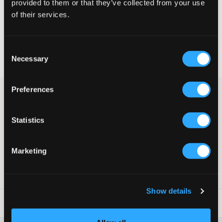
provided to them or that they’ve collected from your use
VELG EN STØRRELSE
of their services.
Rask levering
Consent
Fri frakt over 999 kr
Necessary
Selection
Retur- og bytterett i 60 dager
Preferences
Topp med én skulder fra RYVLS i en lys oransje fargetone.
Toppen har en tettsittende passform. Denne one shoulder-
toppen fungerer både til hverdags og også til fest.
Statistics
Topp
Tettsittende passform
One shoulder
Marketing
Farge: Peach
SKU
:
127934-002
Show details
Vaskeråd
: