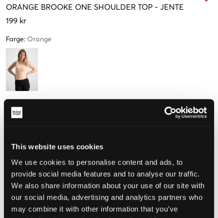
ORANGE
BROOKE ONE SHOULDER TOP
-
JENTE
199 kr
Farge
:
Orange
Størrelse
134-140
146-152
158-164 cm
170-176 cm
This website uses cookies
We use cookies to personalise content and ads, to
Opplevd størrelse
provide social media features and to analyse our traffic.
We also share information about your use of our site with
Liten
Riktig
Stor
our social media, advertising and analytics partners who
STØRRELSESTABELL
may combine it with other information that you’ve