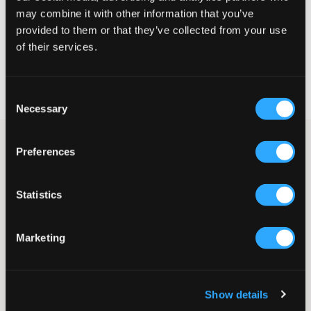
may combine it with other information that you’ve
VELG EN STØRRELSE
provided to them or that they’ve collected from your use
of their services.
Rask levering
Fri frakt over 999 kr
Consent
Retur- og bytterett i 60 dager
Necessary
Selection
Mørkblå piké fra Tommy Hilfiger. Pikéen har krage og tre hvite
Preferences
knapper. Mærkets logo er brodert og plassert på brystet. En piké
kan både styles opp og ned.
Piké
Statistics
Normal passform
Krage
Knapper
Marketing
Mansjetter i ermehæm
Bordyr
Farge: Sky Captain
Show details
SKU
:
115809-002