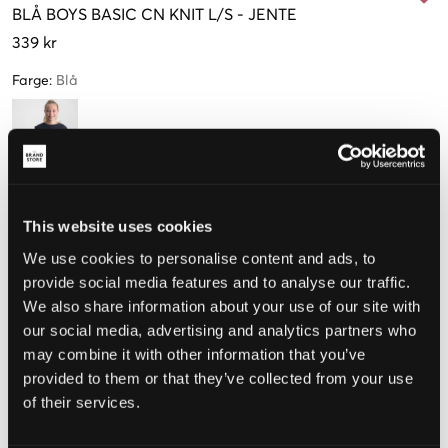
BLÅ
BOYS BASIC CN KNIT L/S
-
JENTE
339 kr
Farge
:
Blå
Størrelse
Clone modal
This website uses cookies
10 år
12 år
14 år
16 år
We use cookies to personalise content and ads, to
140 cm
(152 cm)
(164 cm)
(176 cm)
provide social media features and to analyse our traffic.
Kun
1
We also share information about your use of our site with
igjen
our social media, advertising and analytics partners who
may combine it with other information that you’ve
Opplevd størrelse
provided to them or that they’ve collected from your use
of their services.
Liten
Riktig
Stor
STØRRELSESTABELL