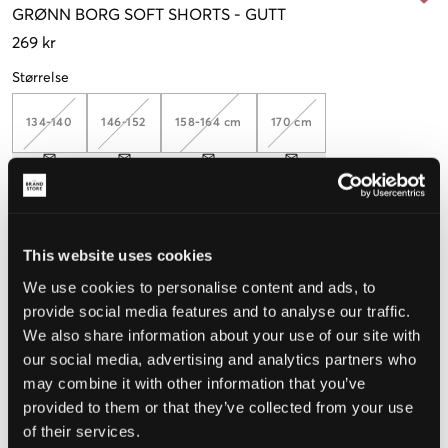
GRØNN
BORG SOFT SHORTS
-
GUTT
269 kr
Størrelse
134-140
146-152
158-164 cm
170 cm
Opplevd størrelse
This website uses cookies
Liten
Riktig
Stor
We use cookies to personalise content and ads, to
STØRRELSESTABELL
provide social media features and to analyse our traffic.
We also share information about your use of our site with
VELG EN STØRRELSE
our social media, advertising and analytics partners who
may combine it with other information that you’ve
Rask levering
provided to them or that they’ve collected from your use
Fri frakt over 999 kr
of their services.
Retur- og bytterett i 60 dager