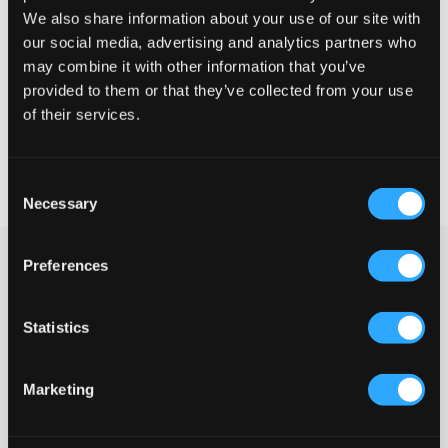
Liten
Riktig
Stor
We also share information about your use of our site with
our social media, advertising and analytics partners who
STØRRELSESTABELL
may combine it with other information that you’ve
provided to them or that they’ve collected from your use
VELG EN STØRRELSE
of their services.
Rask levering
Fri frakt over 999 kr
Consent
Retur- og bytterett i 60 dager
Necessary
Selection
Blå femlommersjeans fra Gant i bootcut-modell. Midjen er
Preferences
normalhøy og justerbar på innsiden slik at jeansene skal sitte så
bra og komfortabelt som mulig. Bena er smale og utsvingte
nederst. Gylfen består av knapp og glidelås. Dette er en av de
Statistics
mest populære jeansmodellene akkurat nå.
Jeans
Femlommersmodell
Marketing
Normalhøy midje
Justerbar midje
Utsvingte ben (Bootcut)