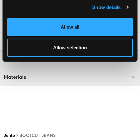
Gylf bestående av knapp og glidelås
Show details
Farge: 970 Mid Blue
SKU
:
130442-002
Allow all
Vaskeråd
:
Allow selection
Washing advice
Materiale
Jente
BOOTCUT JEANS