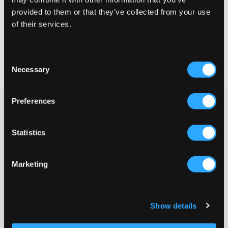
provided to them or that they’ve collected from your use
VELG EN STØRRELSE
of their services.
Rask levering
Consent
Fri frakt over 999 kr
Necessary
Selection
Retur- og bytterett i 60 dager
Preferences
Hvit kjole fra RYVLS med dekorativ knyting og strikk i midjen.
Nederst og ved ermelinningene er det volanger. Dette er et
sommerlig plagg som er både komfortabelt og stilrent.
Statistics
Kjole
Knyting foran
Strikk
Marketing
Volanger
Supplier color/color code
:
White
SKU
:
139722-002
Show details
Vaskeråd
: