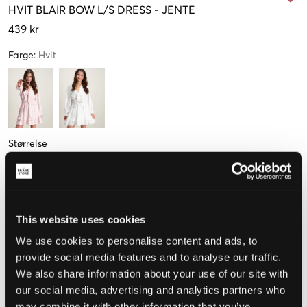
HVIT
BLAIR BOW L/S DRESS
-
JENTE
439 kr
Farge
:
Hvit
Størrelse
134-140
146-152
158-164 cm
170-176 cm
Kun
1
igjen
This website uses cookies
We use cookies to personalise content and ads, to
Opplevd størrelse
provide social media features and to analyse our traffic.
We also share information about your use of our site with
Liten
Riktig
Stor
our social media, advertising and analytics partners who
STØRRELSESTABELL
may combine it with other information that you’ve