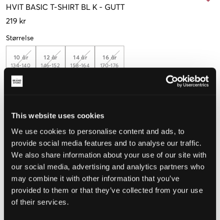
HVIT
BASIC T-SHIRT BL K
-
GUTT
219 kr
Størrelse
10 år
12 år
14 år
16 år
134-140
146-152
158-164
170-176
Opplevd størrelse
This website uses cookies
Liten
Riktig
Stor
We use cookies to personalise content and ads, to
provide social media features and to analyse our traffic.
STØRRELSESTABELL
We also share information about your use of our site with
VELG EN STØRRELSE
our social media, advertising and analytics partners who
may combine it with other information that you’ve
provided to them or that they’ve collected from your use
Rask levering
of their services.
Fri frakt over 999 kr
Retur- og bytterett i 60 dager