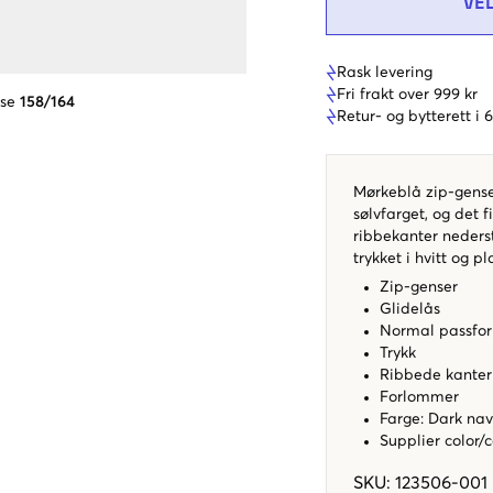
VE
Rask levering
Fri frakt over 999 kr
lse
158/164
Retur- og bytterett i
Mørkeblå zip-gense
sølvfarget, og det 
ribbekanter neders
trykket i hvitt og p
Zip-genser
Glidelås
Normal passf
Trykk
Ribbede kanter
Forlommer
Farge: Dark na
Supplier color/
SKU
:
123506-001