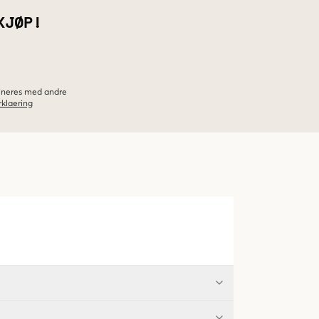
KJØP!
bineres med andre
klaering