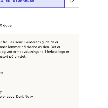
LG EN STØRRELSE
 60 dager
r fra Les Deux. Genserens glidelås er
finnes lommer på sidene av den. Det er
t og ved ermeavslutningene. Merkets logo er
lassert på brystet.
orm
vy
color code
:
Dark Navy