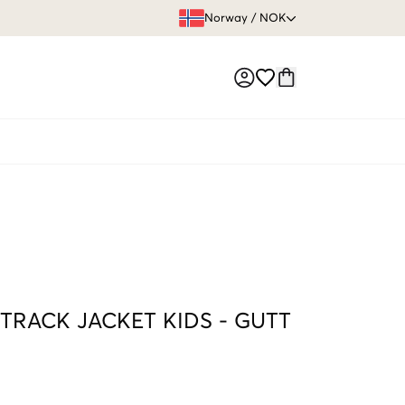
FRI FRAKT 
Norway
/
NOK
Market switch
 TRACK JACKET KIDS
-
GUTT