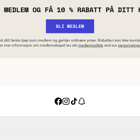
 MEDLEM OG FÅ 10 % RABATT PÅ DITT 
BLI MEDLEM
 på ditt første kjøp som medlem og gjelder ordinære priser. Rabatten kan ikke kom
 For mer informasjon om medlemskapet les vår
medlemsvilkår
and our
personverner