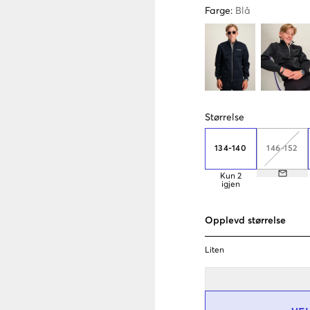
Farge
:
Blå
Størrelse
134-140
146-152
Kun
2
igjen
Opplevd størrelse
Liten