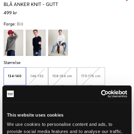
BLÅ
ANKER KNIT
-
GUTT
499 kr
Farge
:
Blå
Størrelse
134-140
146-152
158-164 cm
170-176 cm
Kun
2
igjen
182-188 cm
This website uses cookies
Kun
1
igjen
We use cookies to personalise content and ads, to
provide social media features and to analyse our traffic.
Opplevd størrelse