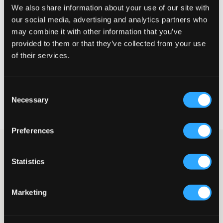
We also share information about your use of our site with
our social media, advertising and analytics partners who
Liten
Riktig
Stor
may combine it with other information that you’ve
STØRRELSESTABELL
provided to them or that they’ve collected from your use
of their services.
VELG EN STØRRELSE
Consent
Rask levering
Necessary
Selection
Fri frakt over 999 kr
Retur- og bytterett i 60 dager
Preferences
Mørkeblå strikket genser fra Grunt. Den har en rund
halsutringning og normal passform, noe som gjør den både
Statistics
stilren og komfortabel. Genseren er lett å matche med jeans
eller chinos for en stilig og avslappet stil.
Genser
Marketing
Rund halsutringning
Strikket
Ribbede mansjetter