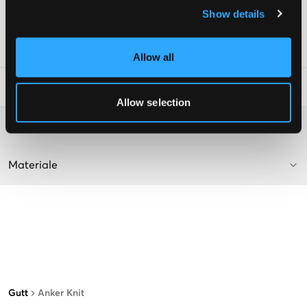
Normal passform
Show details
Farge: Marineblå
SKU
:
136350-002
Allow all
Vaskeråd
:
Allow selection
Washing advice
Materiale
Gutt
Anker Knit