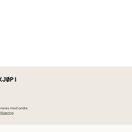
KJØP!
bineres med andre
klaering