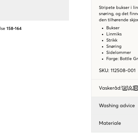
Stripete bukser i li
snøring, og det fi
den tilhørende skjo
Bukser
lse
158-164
Linmiks
Strikk
Snøring
Sidelommer
Farge: Bottle 
SKU
:
112508-001
Vaskeråd
:
Washing advice
Materiale