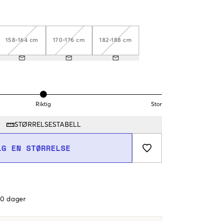
158-164 cm
170-176 cm
182-188 cm
Riktig
Stor
STØRRELSESTABELL
LG EN STØRRELSE
 60 dager