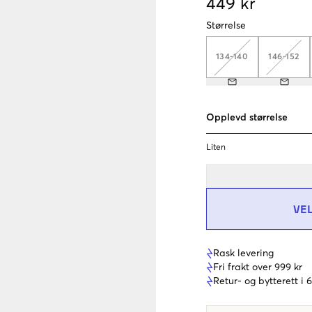
449 kr
Størrelse
134-140
146-152
Opplevd størrelse
Liten
VE
Rask levering
Fri frakt over 999 kr
Retur- og bytterett i