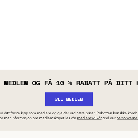
 MEDLEM OG FÅ 10 % RABATT PÅ DITT 
BLI MEDLEM
 på ditt første kjøp som medlem og gjelder ordinære priser. Rabatten kan ikke kom
 For mer informasjon om medlemskapet les vår
medlemsvilkår
and our
personverner