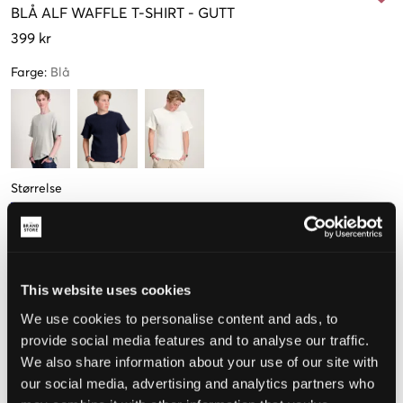
BLÅ
ALF WAFFLE T-SHIRT
-
GUTT
399 kr
Farge
:
Blå
Størrelse
134-140
146-152
158-164 cm
170-176 cm
Kun
2
Kun
1
igjen
igjen
This website uses cookies
182-188 cm
We use cookies to personalise content and ads, to
provide social media features and to analyse our traffic.
We also share information about your use of our site with
our social media, advertising and analytics partners who
Opplevd størrelse