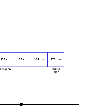
152 cm
158 cm
164 cm
170 cm
Få igjen
Kun
3
igjen