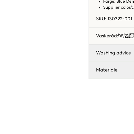
Farge: Blue De
Supplier color/
SKU
:
130322-001
Vaskeråd
:
Washing advice
Materiale