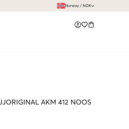
FRI FRAKT 
Norway
/
NOK
Market switch
 JJORIGINAL AKM 412 NOOS