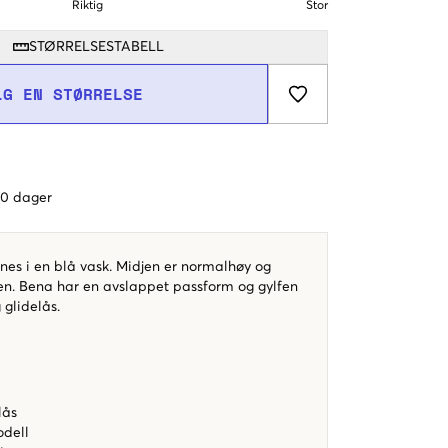
Riktig
Stor
STØRRELSESTABELL
LG EN STØRRELSE
 60 dager
nes i en blå vask. Midjen er normalhøy og
den. Bena har en avslappet passform og gylfen
 glidelås.
e
lås
dell