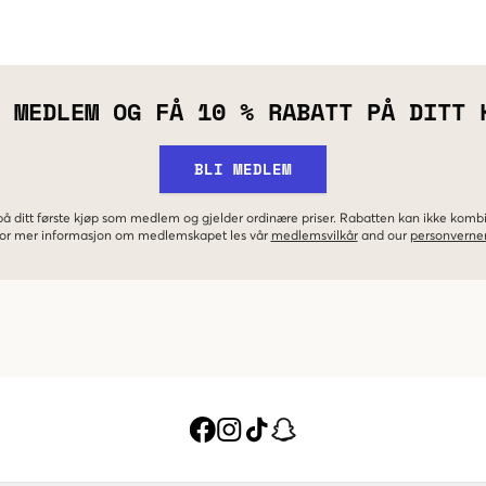
 MEDLEM OG FÅ 10 % RABATT PÅ DITT 
BLI MEDLEM
 på ditt første kjøp som medlem og gjelder ordinære priser. Rabatten kan ikke kom
 For mer informasjon om medlemskapet les vår
medlemsvilkår
and our
personverner