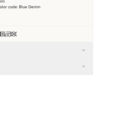
nim
color code
:
Blue Denim