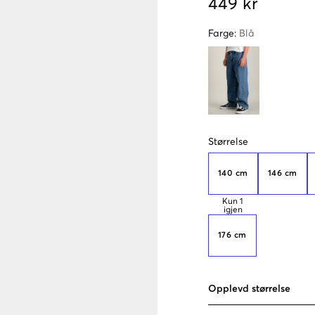
449 kr
Farge
:
Blå
Størrelse
140 cm
146 cm
Kun
1
igjen
176 cm
Opplevd størrelse