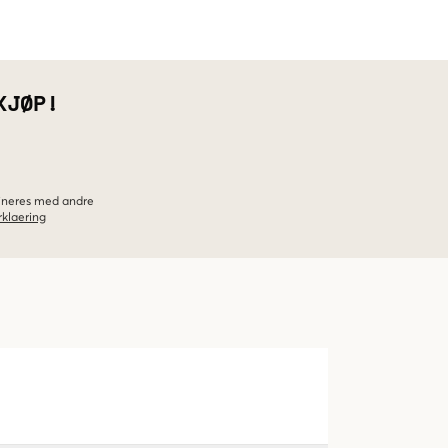
KJØP!
bineres med andre
klaering