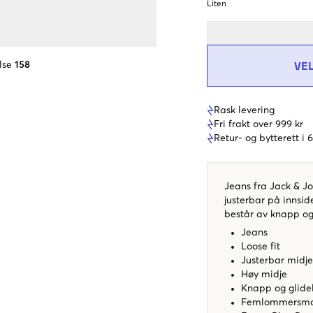
Liten
VE
lse
158
Rask levering
Fri frakt over 999 kr
Retur- og bytterett i
Jeans fra Jack & Jo
justerbar på innsi
består av knapp og
Jeans
Loose fit
Justerbar midj
Høy midje
Knapp og glide
Femlommersmo