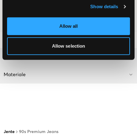
Avslappet passform
Show details
Farge: Premium Blue
SKU
:
112694-001
Allow all
Vaskeråd
:
Allow selection
Washing advice
Materiale
Jente
90s Premium Jeans