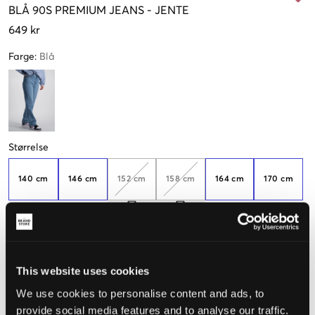
BLÅ
90S PREMIUM JEANS
-
JENTE
649 kr
Farge
:
Blå
Størrelse
140 cm
146 cm
152 cm
158 cm
164 cm
170 cm
Kun
2
igjen
176 cm
182 cm
188 cm
This website uses cookies
We use cookies to personalise content and ads, to
Opplevd størrelse
provide social media features and to analyse our traffic.