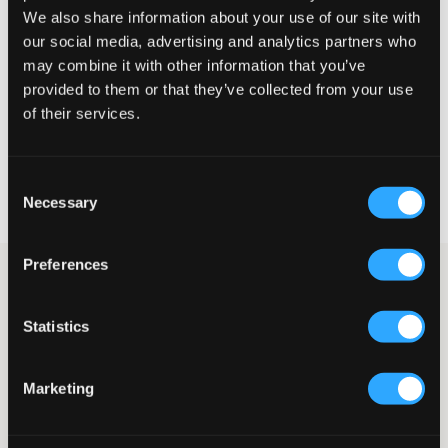
We also share information about your use of our site with
Liten
Riktig
Stor
our social media, advertising and analytics partners who
may combine it with other information that you’ve
STØRRELSESTABELL
provided to them or that they’ve collected from your use
VELG EN STØRRELSE
of their services.
Rask levering
Consent
Fri frakt over 999 kr
Necessary
Selection
Retur- og bytterett i 60 dager
Preferences
Lys jeans fra Grunt i femlommersmodell. Gylfen består av
knapp og glidelås. Midjen er høy og passformen er avslappet.
Denne jeansmodellen er den mest populære modellen i vår og
Statistics
sommer.
Jeans
Femlommersmodell
Marketing
Justerbar midje
Knapp og glidelås
Høy midje