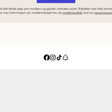
 på ditt første kjøp som medlem og gjelder ordinære priser. Rabatten kan ikke kom
 For mer informasjon om medlemskapet les vår
medlemsvilkår
and our
personverner