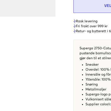
VE
Rask levering
Fri frakt over 999 kr
Retur- og bytterett i
Superga 2750-Cotu 
pustende bomullsc
gjør den til et stil
Sneaker
Overdel: 100%
Innersåle og fô
Yttersåle: 100
Snøring
Metallmaljer
Superga-logo p
Vulkanisert sål
Supplier color/