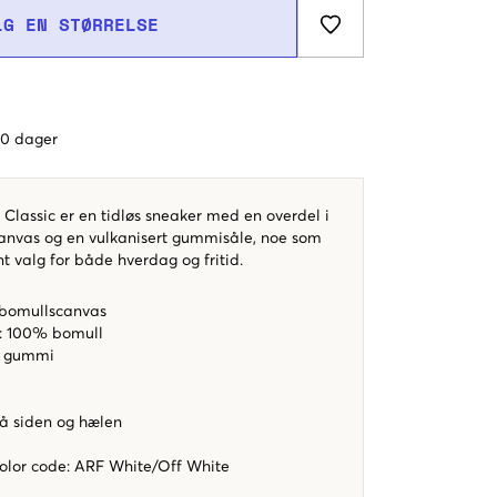
LG EN STØRRELSE
 60 dager
Classic er en tidløs sneaker med en overdel i
anvas og en vulkanisert gummisåle, noe som
rent valg for både hverdag og fritid.
 bomullscanvas
r: 100% bomull
% gummi
å siden og hælen
e
color code
:
ARF White/Off White