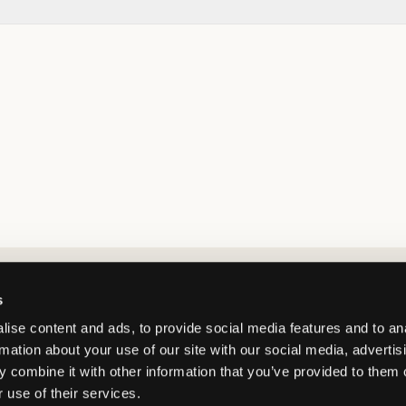
Market switcher
s
ise content and ads, to provide social media features and to an
rmation about your use of our site with our social media, advertis
 combine it with other information that you’ve provided to them o
 use of their services.
Norway
/
NOK