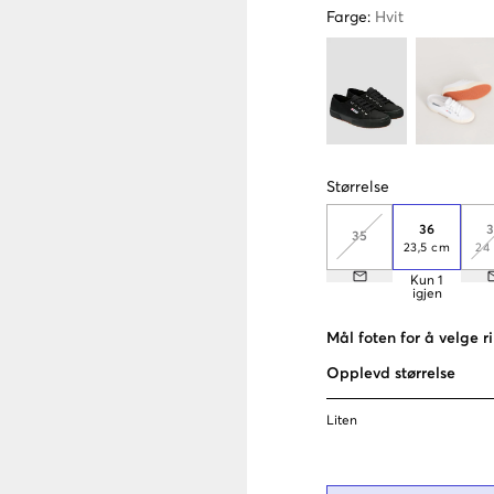
Farge
:
Hvit
Størrelse
36
35
23,5 cm
24
Kun
1
igjen
Mål foten for å velge ri
Opplevd størrelse
Liten