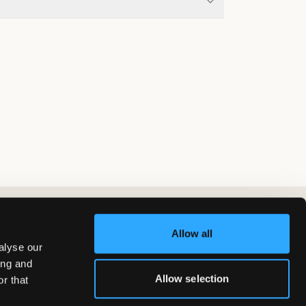
Allow all
alyse our
ing and
Allow selection
r that