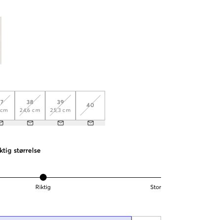
37
38
39
40
 cm
24,6 cm
25,3 cm
ktig størrelse
Riktig
Stor