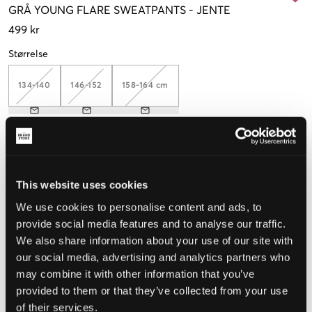
GRÅ
YOUNG FLARE SWEATPANTS
-
JENTE
499 kr
Størrelse
134-140
146-152
158-164 cm
Opplevd størrelse
Liten
Riktig
Stor
This website uses cookies
STØRRELSESTABELL
We use cookies to personalise content and ads, to
provide social media features and to analyse our traffic.
VELG EN STØRRELSE
We also share information about your use of our site with
our social media, advertising and analytics partners who
may combine it with other information that you’ve
Rask levering
provided to them or that they’ve collected from your use
Fri frakt over 999 kr
of their services.
Retur- og bytterett i 60 dager