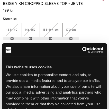
BEIGE
Y KN CROPPED SLEEVE TOP
-
JENTE
199 kr
Størrelse
134-140
146-152
158-164 cm
170 cm
Opplevd størrelse
Liten
Riktig
Stor
This website uses cookies
STØRRELSESTABELL
We use cookies to personalise content and ads, to
provide social media features and to analyse our traffic.
VELG EN STØRRELSE
We also share information about your use of our site with
our social media, advertising and analytics partners who
may combine it with other information that you’ve
Rask levering
Fri frakt over 999 kr
provided to them or that they’ve collected from your use
Retur- og bytterett i 60 dager