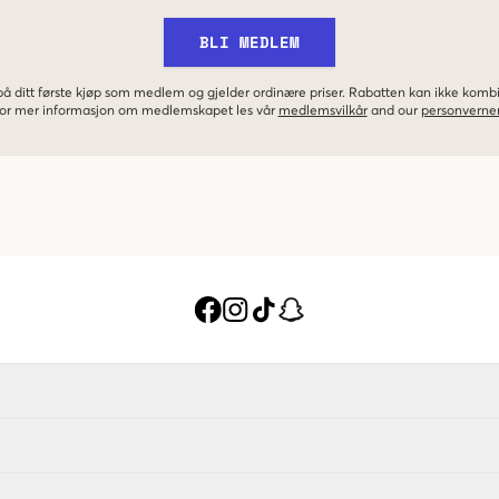
BLI MEDLEM
 på ditt første kjøp som medlem og gjelder ordinære priser. Rabatten kan ikke kom
 For mer informasjon om medlemskapet les vår
medlemsvilkår
and our
personverner