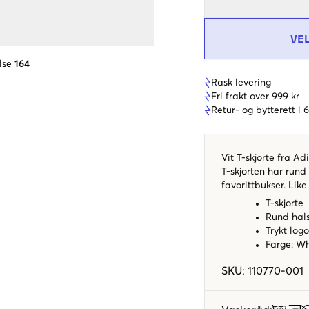
VE
lse
164
Rask levering
Fri frakt over 999 kr
Retur- og bytterett i
Vit T-skjorte fra Ad
T-skjorten har rund
favorittbukser. Like 
T-skjorte
Rund hal
Trykt log
Farge: Wh
SKU
:
110770-001