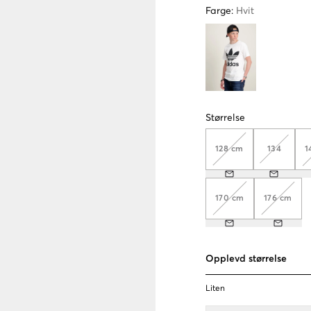
Farge
:
Hvit
Størrelse
128 cm
134
1
170 cm
176 cm
Opplevd størrelse
Liten