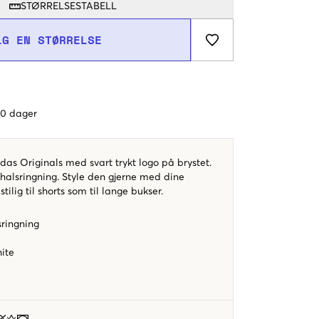
STØRRELSESTABELL
LG EN STØRRELSE
 60 dager
idas Originals med svart trykt logo på brystet.
 halsringning. Style den gjerne med dine
stilig til shorts som til lange bukser.
sringning
o
ite