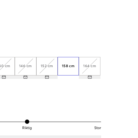
40 cm
146 cm
152 cm
158 cm
164 cm
Riktig
Stor