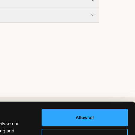
Allow all
alyse our
ing and