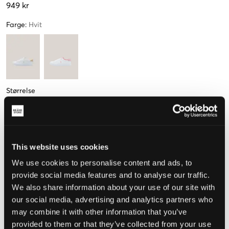
949 kr
Farge
:
Hvit
Størrelse
36
37
38
39
40
21,5 cm
22,5 cm
23,5 cm
24,5 cm
Kun
1
igjen
This website uses cookies
Mål foten for å velge riktig størrelse
We use cookies to personalise content and ads, to
provide social media features and to analyse our traffic.
Opplevd størrelse
We also share information about your use of our site with
our social media, advertising and analytics partners who
Liten
Riktig
Stor
may combine it with other information that you’ve
STØRRELSESTABELL
provided to them or that they’ve collected from your use