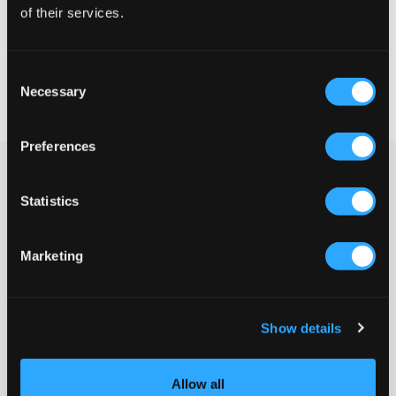
of their services.
VELG EN STØRRELSE
Consent
Rask levering
Necessary
Selection
Fri frakt over 999 kr
Retur- og bytterett i 60 dager
Preferences
Hvite joggesko fra Polo Ralph Lauren. Øverst finnes snøring, og
bak er det en glitrende del som gir skoene en fin detalj. Merkets
Statistics
logo er brodert og plassert på siden. Sålehøyden er 2,2 cm.
Sko
Modell: Joggesko
Marketing
Snøring
Broderi
Glitter
Sålehøyde: 2,2 cm
Show details
Supplier color/color code
:
WHITE SMOOTH PU / LT PINK /
GLITTER
Allow all
SKU
:
139607-002